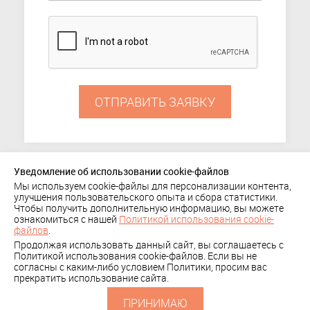
ОТПРАВИТЬ ЗАЯВКУ
Уведомление об использовании cookie-файлов
Мы используем cookie-файлы для персонализации контента,
ПОРТФОЛИО
улучшения пользовательского опыта и сбора статистики.
Чтобы получить дополнительную информацию, вы можете
+ 7 (495) 636-29-78
КОМПАНИЯ
КЛИЕНТЫ
ознакомиться с нашей
Политикой использования cookie-
Политика
файлов
.
КОНТАКТЫ
Продолжая использовать данный сайт, вы соглашаетесь с
конфиденциальности
СКАЧАТЬ
Политикой использования cookie-файлов. Если вы не
согласны с каким-либо условием Политики, просим вас
ПРЕЗЕНТАЦИЮ
прекратить использование сайта.
ПРИНИМАЮ