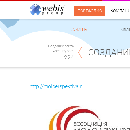
ПОРТФОЛИО
КОМПАН
САЙТЫ
ФИ
Создание сайта
СОЗДАНИ
EAhealthy.com
224
http://molperspektiva.ru