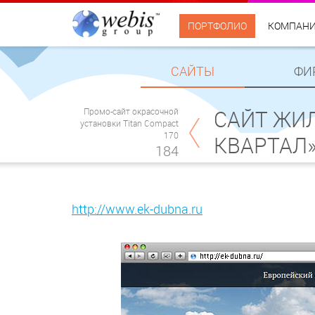
ПОРТФОЛИО
КОМПАН
САЙТЫ
ФИ
Промо-сайт окрасочной
САЙТ ЖИ
установки Titan Compact
170
КВАРТАЛ
184
http://www.ek-dubna.ru