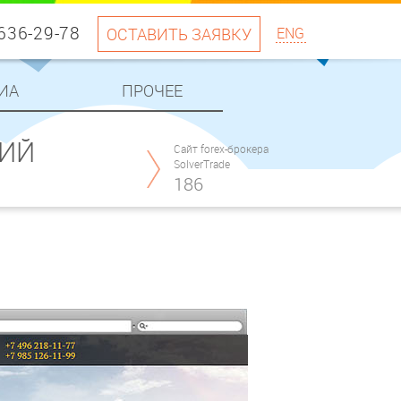
 636-29-78
ОСТАВИТЬ ЗАЯВКУ
ENG
ИА
ПРОЧЕЕ
КИЙ
Cайт forex-брокера
SolverTrade
186