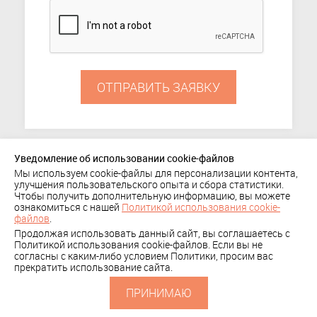
ОТПРАВИТЬ ЗАЯВКУ
Уведомление об использовании cookie-файлов
Мы используем cookie-файлы для персонализации контента,
ПОРТФОЛИО
улучшения пользовательского опыта и сбора статистики.
Чтобы получить дополнительную информацию, вы можете
+ 7 (495) 636-29-78
КОМПАНИЯ
КЛИЕНТЫ
ознакомиться с нашей
Политикой использования cookie-
Политика
файлов
.
КОНТАКТЫ
Продолжая использовать данный сайт, вы соглашаетесь с
конфиденциальности
СКАЧАТЬ
Политикой использования cookie-файлов. Если вы не
согласны с каким-либо условием Политики, просим вас
ПРЕЗЕНТАЦИЮ
прекратить использование сайта.
ПРИНИМАЮ