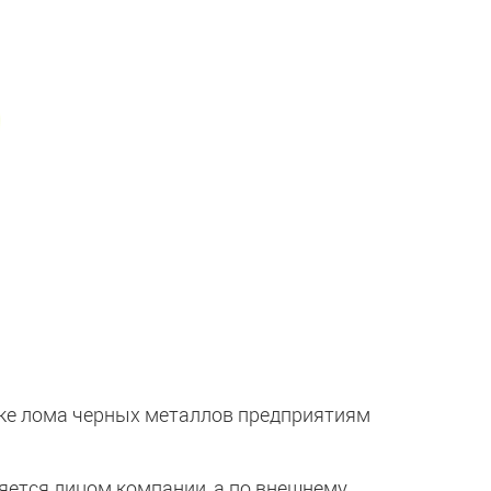
авке лома черных металлов предприятиям
яется лицом компании, а по внешнему