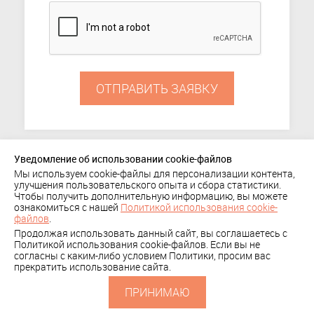
ОТПРАВИТЬ ЗАЯВКУ
Уведомление об использовании cookie-файлов
Мы используем cookie-файлы для персонализации контента,
ПОРТФОЛИО
улучшения пользовательского опыта и сбора статистики.
Чтобы получить дополнительную информацию, вы можете
+ 7 (495) 636-29-78
КОМПАНИЯ
КЛИЕНТЫ
ознакомиться с нашей
Политикой использования cookie-
Политика
файлов
.
КОНТАКТЫ
Продолжая использовать данный сайт, вы соглашаетесь с
конфиденциальности
СКАЧАТЬ
Политикой использования cookie-файлов. Если вы не
согласны с каким-либо условием Политики, просим вас
ПРЕЗЕНТАЦИЮ
прекратить использование сайта.
ПРИНИМАЮ