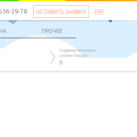
 636-29-78
ОСТАВИТЬ ЗАЯВКУ
ENG
ИА
ПРОЧЕЕ
Создание логотипа и
слогана "Макрус"
6